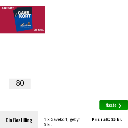
Gavekort
Print selv
Fremsendes som PDF vedhæftet en
email.
Antal
1
Beløb
(
80
-
2000
kr.
)
á
kr.
Din Bestilling
1
x
Gavekort
, gebyr
Pris i alt
:
85
kr.
5 kr.